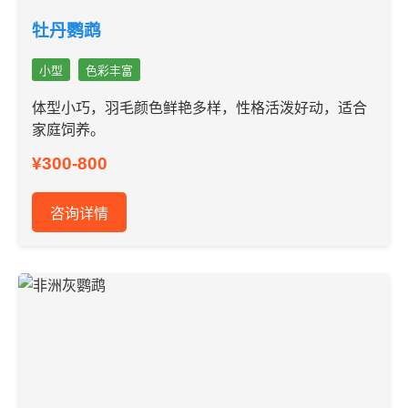
牡丹鹦鹉
小型
色彩丰富
体型小巧，羽毛颜色鲜艳多样，性格活泼好动，适合
家庭饲养。
¥300-800
咨询详情