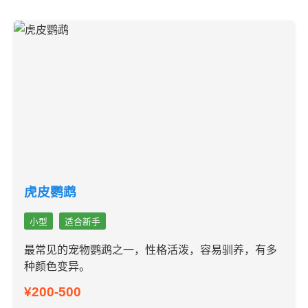
虎皮鹦鹉
小型
适合新手
最常见的宠物鹦鹉之一，性格活泼，容易驯养，有多
种颜色变异。
¥200-500