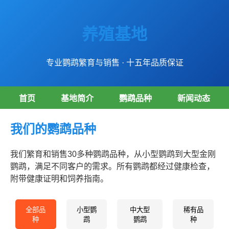
养殖基地
专业鹦鹉繁育与销售 · 十五年品质保证
首页
基地简介
鹦鹉品种
新闻动态
我们的鹦鹉品种
我们繁育和销售30多种鹦鹉品种，从小型鹦鹉到大型金刚
鹦鹉，满足不同客户的需求。所有鹦鹉都经过健康检查，
附带健康证明和饲养指南。
全部品
小型鹦
中大型
稀有品
种
鹉
鹦鹉
种